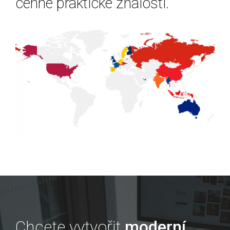
cenné praktické znalosti.
Chcete vytvořit
moderní