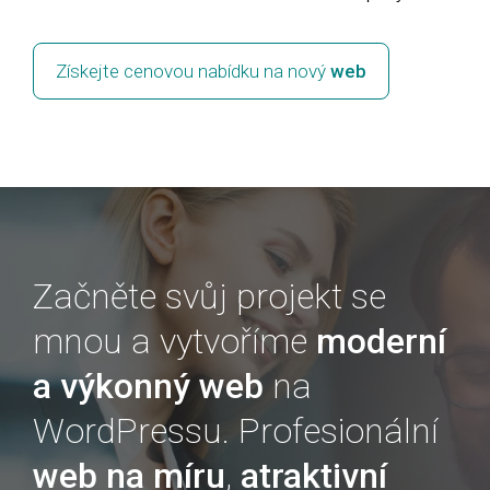
Získejte cenovou nabídku na nový
web
Začněte svůj projekt se
mnou a
vytvoříme
moderní
a výkonný web
na
WordPressu.
Profesionální
web na míru
,
atraktivní