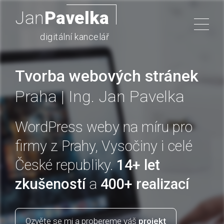
Skip
Jan
Pavelka
to
content
digitální kancelář
HOME
Tvorba webových stránek
Praha | Ing. Jan Pavelka
SLUŽBY
WordPress weby na míru pro
PORTFOLIO
firmy z Prahy, Vysočiny i celé
České republiky.
14+ let
BLOG
zkušeností
a
400+ realizací
KONTAKT
Ozvěte se mi a probereme váš
projekt