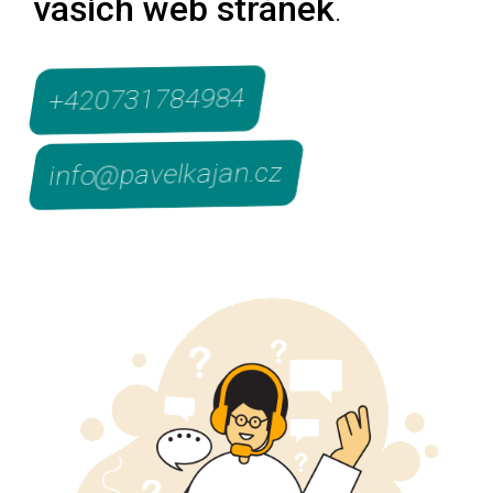
vašich web stránek
.
+420731784984
info@pavelkajan.cz