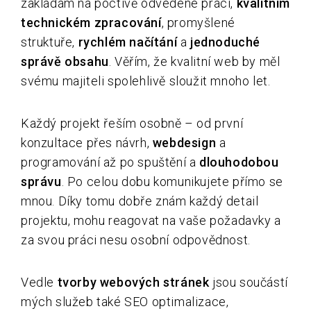
zakládám na poctivě odvedené práci,
kvalitním
technickém zpracování
, promyšlené
struktuře,
rychlém načítání
a
jednoduché
správě obsahu
. Věřím, že kvalitní web by měl
svému majiteli spolehlivě sloužit mnoho let.
Každý projekt řeším osobně – od první
konzultace přes návrh,
webdesign
a
programování až po spuštění a
dlouhodobou
správu
. Po celou dobu komunikujete přímo se
mnou. Díky tomu dobře znám každý detail
projektu, mohu reagovat na vaše požadavky a
za svou práci nesu osobní odpovědnost.
Vedle
tvorby webových stránek
jsou součástí
mých služeb také SEO optimalizace,