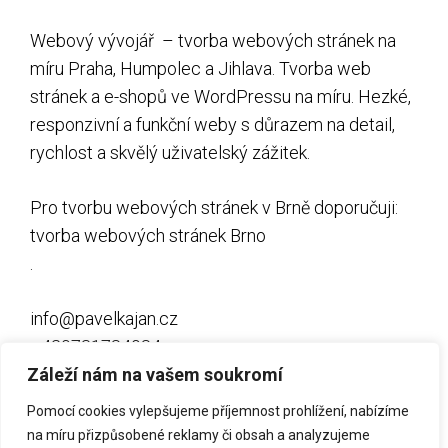
Webový vývojář – tvorba webových stránek na
míru Praha,
Humpolec
a
Jihlava
. Tvorba web
stránek a e-shopů ve WordPressu na míru. Hezké,
responzivní a funkční weby s důrazem na detail,
rychlost a skvělý uživatelský zážitek.
Pro tvorbu webových stránek v Brně doporučuji:
tvorba webových stránek Brno
.
info@pavelkajan.cz
+420731784984
Xing
Záleží nám na vašem soukromí
Linkedin
Pomocí cookies vylepšujeme příjemnost prohlížení, nabízíme
na míru přizpůsobené reklamy či obsah a analyzujeme